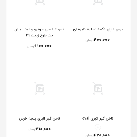
برس دارای دکمه تخلیه دایره ای
کمربند ایمنی خودرو و لید میلان
پت طرح زنیت 29
400٬000
تومان
1٬100٬000
تومان
ناخن گیر انبری oval
ناخن گیر انبری پنجه خرس
410٬000
تومان
420٬000
تومان