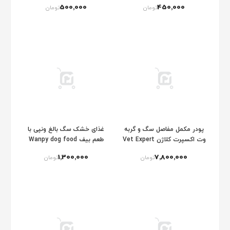
Puff Sticks Twists
500٬000
450٬000
تومان
تومان
پودر مکمل مفاصل سگ و گربه
غذای خشک سگ بالغ ونپی با
وت اکسپرت کلاژن Vet Expert
طعم بیف Wanpy dog food
beef
ArthtoVet Collagen
1٬300٬000
7٬800٬000
تومان
تومان