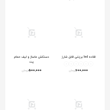
قلاده led برزنتی قابل شارژ
دستکش ماساژ و لیف حمام
پت
500٬000
600٬000
تومان
تومان