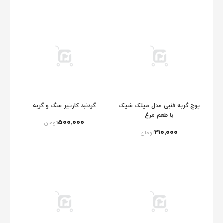
پوچ گربه فنبی مدل میلک شیک
گردنبد کارتیر سگ و گربه
با طعم مرغ
500٬000
تومان
210٬000
تومان