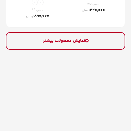
360٬000
320٬000
تومان
990٬000
890٬000
تومان
نمایش محصولات بیشتر