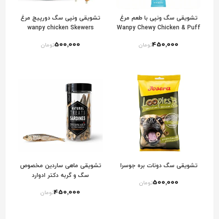
تشویقی سگ ونپی با طعم مرغ
تشویقی ونپی سگ دورپیچ مرغ
wanpy chicken Skewers
Wanpy Chewy Chicken & Puff
Sticks Twists
500٬000
450٬000
تومان
تومان
تشویقی سگ دونات بره جوسرا
تشویقی ماهی ساردین مخصوص
سگ و گربه دکتر ادوارد
500٬000
تومان
450٬000
تومان