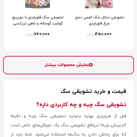
تشویقی دنتال سگ لاومی دمبل
تشویقی سگ فلورایدی با دورپیچ
مرغ فلورایدی
گوشت گوساله و ماهی تریکسی
trixie denta fun marbled rolls
720٬000
450٬000
تومان
تومان
نمایش محصولات بیشتر
قیمت و خرید تشویقی سگ
تشویقی سگ چیه و چه کاربردی داره؟
قبل از هرچیزی بهتره بدونید تشویقی سگ چیه و دقیقا
کاربردش چیه! درواقع تشویقی سگ یک خوراکی‌های خاص است
که برای پاداش دادن به سگ‌ها استفاده می‌شود. شما باید از