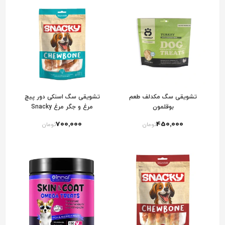
تشویقی سگ مکدلف طعم
تشویقی سگ اسنکی دور پیچ
بوقلمون
مرغ و جگر مرغ Snacky
Chewbone chicken & chicken
700٬000
450٬000
تومان
تومان
liver