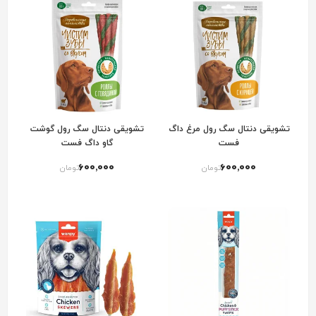
تشویقی دنتال سگ رول مرغ داگ
تشویقی دنتال سگ رول گوشت
فست
گاو داگ فست
600٬000
600٬000
تومان
تومان