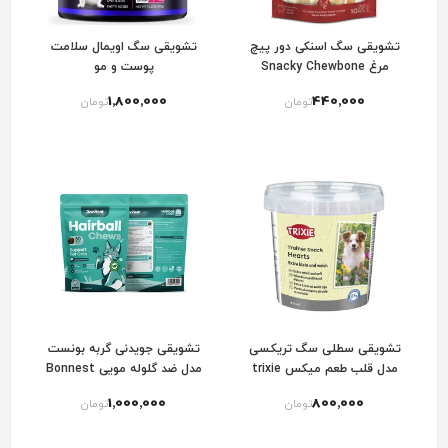
تشویقی سگ اسنکی دور پیچ
تشویقی سگ اویمال سلامت
مرغ Snacky Chewbone
پوست و مو
chicken wrapped twist sticks
1٬800٬000
440٬000
تومان
تومان
تشویقی سطلی سگ تریکسی
تشویقی جویدنی گربه بونست
مدل قلب طعم میکس trixie
مدل ضد گلوله مویی Bonnest
Cat Hairball Chews
hearts
1٬000٬000
800٬000
تومان
تومان