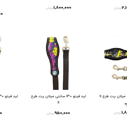
1٬800٬000
2٬
تومان
تومان
00
میلان پت طرح 11
لید فیتو 130 سانتی میلان پت طرح
11
1٬
00
950٬000
تومان
تومان