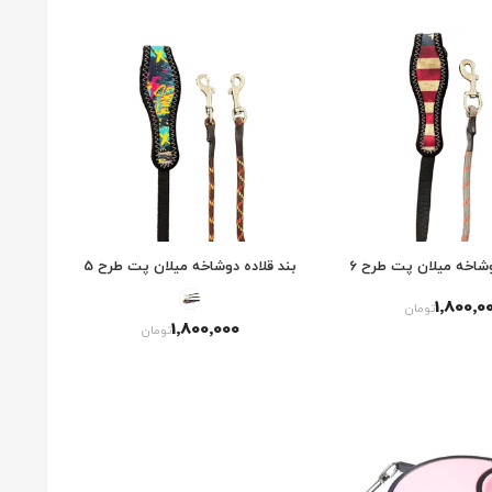
وشاخه میلان پت طرح 6
بند قلاده دوشاخه میلان پت طرح 5
1٬800٬0
تومان
1٬800٬000
تومان