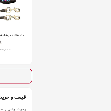
بند قلاده دوشاخه 
100٬000
قیمت و خرید ب
رعایت ایمنی و سلا