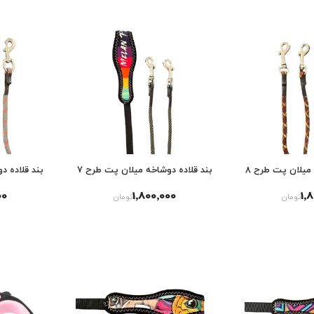
 میلان پت طرح 8
بند قلاده دوشاخه میلان پت طرح 7
بند قلاده د
00
1٬800٬000
1٬
تومان
تومان