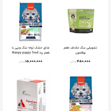
تشویقی سگ مکدلف طعم
غذای خشک توله سگ ونپی با
بوقلمون
طعم بره Wanpy puppy food
lamb
15٬000٬000
450٬000
تومان
تومان