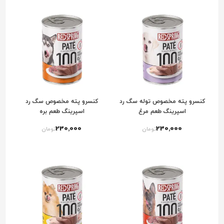
کنسرو پته مخصوص توله سگ رد
کنسرو پته مخصوص سگ رد
اسپرینگ طعم مرغ
اسپرینگ طعم بره
230٬000
230٬000
تومان
تومان