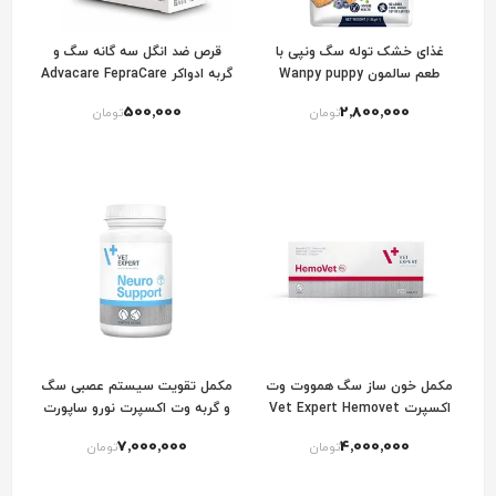
غذای خشک توله سگ ونپی با
قرص ضد انگل سه گانه سگ و
طعم سالمون Wanpy puppy
گربه ادواکر Advacare FepraCare
food salmon
500٬000
2٬800٬000
تومان
تومان
مکمل خون ساز سگ همووت وت
مکمل تقویت سیستم عصبی سگ
اکسپرت Vet Expert Hemovet
و گربه وت اکسپرت نورو ساپورت
VetExpert NeuroSupport
For Dogs
7٬000٬000
4٬000٬000
تومان
تومان