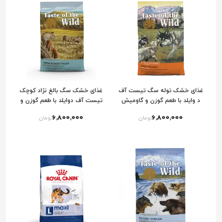
غذای خشک توله سگ تیست آف
غذای خشک سگ بالغ نژاد کوچک
د وایلد با طعم گوزن و گاومیش
تیست آف دوایلد با طعم گوزن و
کبابی Taste Of The Wild High
لوبیا Taste Of The Wild
6٬800٬000
6٬800٬000
تومان
تومان
Appalachian Valley
Prairie Puppy