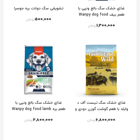
غذای خشک سگ بالغ ونپی با
تشویقی سگ دونات بره جوسرا
طعم بیف Wanpy dog food
500٬000
تومان
beef
1٬300٬000
تومان
غذای خشک سگ تیست آف د
غذای خشک سگ بالغ ونپی با
وایلد با طعم گوشت گوزن دودی و
طعم بره Wanpy dog food lamb
گاومیش Taste Of The Wild
2٬800٬000
6٬800٬000
تومان
تومان
High Prairie Canine Recipe
Dog Food