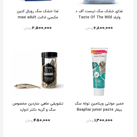
غذای خشک سگ تیست آف د
غذا خشک سگ رویال کنین
وایلد Taste Of The Wild
مکسی ادالت maxi adult
Pacific Stream Canine
2٬500٬000
6٬800٬000
تومان
تومان
Recipe Dog Food
خمیر مولتی ویتامین توله سگ
تشویقی ماهی ساردین مخصوص
بیفار Beaphar junior paste
سگ و گربه دکتر ادوارد
450٬000
1٬300٬000
تومان
تومان