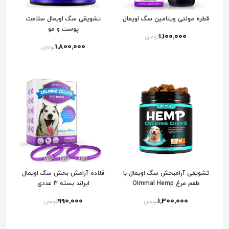
قطره مولتی ویتامین سگ اویمال
تشویقی سگ اویمال سلامت
پوست و مو
1٬100٬000
تومان
1٬800٬000
تومان
تشویقی آرامبخش سگ اویمال با
قلاده آرامش بخش سگ اویمال
طعم مرغ Oimmal Hemp
ایرلند بسته 3 عددی
Calming Dog Chews With
990٬000
1٬300٬000
تومان
تومان
Chicken Flavor