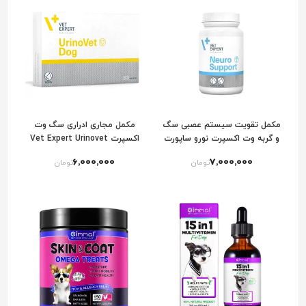
مکمل تقویت سیستم عصبی سگ
مکمل مجاری ادراری سگ وت
و گربه وت اکسپرت نورو ساپورت
اکسپرت Vet Expert Urinovet
For Dogs
VetExpert NeuroSupport
6٬000٬000
7٬000٬000
تومان
تومان