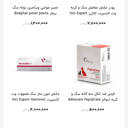
پودر مکمل مفاصل سگ و گربه
خمیر مولتی ویتامین توله سگ
وت اکسپرت کلاژن Vet Expert
بیفار Beaphar junior paste
ArthtoVet Collagen
1٬300٬000
7٬800٬000
تومان
تومان
قرص ضد انگل سه گانه سگ و
مکمل خون ساز سگ همووت وت
گربه ادواکر Advacare FepraCare
اکسپرت Vet Expert Hemovet
For Dogs
4٬000٬000
500٬000
تومان
تومان