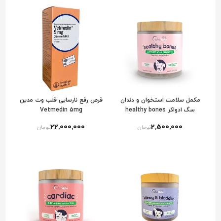
مکمل سلامت استخوان و دندان
قرص رفع نارسایی قلب وت مدین
سگ ادواکر healthy bones
Vetmedin 5mg
advacare
22٬000٬000
2٬500٬000
تومان
تومان