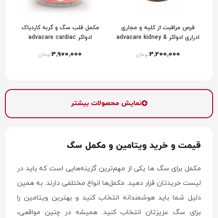
قرص مراقبت از کلیه و مجاری
مکمل قلب سگ و گربه کاردیاک
ادراری ادواکر advacare kidney &
ادواکر advacare cardiac
bladder
3٬900٬000
3٬200٬000
تومان
تومان
نمایش محصولات بیشتر
قیمت و خرید ویتامین و مکمل سگ
مکمل برای سگ ها یکی از مهم‌ترین گزینه‌هایی است که باید در
لیست خریدتان قرار دهید. مکمل‌ها انواع مختلفی دارند. به همین
دلیل شما باید هوشمندانه انتخاب کنید و بهترین ویتامین را
برای سگ عزیزتان انتخاب کنید. همیشه در چنین مواقعی،