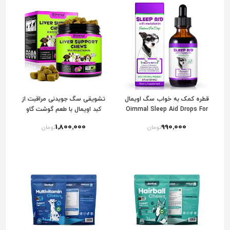
قطره کمک به خواب سگ اویمال
تشویقی سگ جویدنی مراقبت از
Oimmal Sleep Aid Drops For
کبد اویمال با طعم گوشت گاو
Oimmal Liver Support Dog
Dogs
1٬800٬000
990٬000
تومان
تومان
Chews with Beef