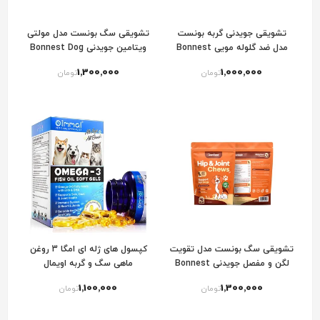
تشویقی جویدنی گربه بونست
تشویقی سگ بونست مدل مولتی
مدل ضد گلوله مویی Bonnest
ویتامین جویدنی Bonnest Dog
Multivitamin Chews
Cat Hairball Chews
1٬300٬000
1٬000٬000
تومان
تومان
تشویقی سگ بونست مدل تقویت
کپسول های ژله ای امگا 3 روغن
لگن و مفصل جویدنی Bonnest
ماهی سگ و گربه اویمال
Dog Hip & Joint Chews
1٬100٬000
1٬300٬000
تومان
تومان