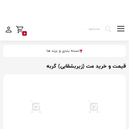
0
دسته بندی و برند ها
قیمت و خرید مت (زیربشقابی) گربه