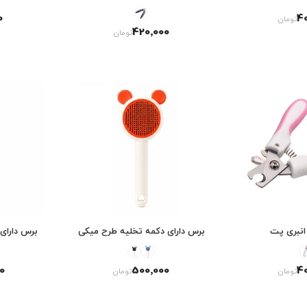
0
4
تومان
420٬000
تومان
انبری پت
برس دارای دکمه تخلیه طرح میکی
برس دارای
0
500٬000
4
تومان
تومان