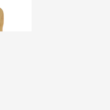
شانه گره بازکن
 regular comb
50٬000