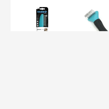
شانه گره بازکن ام پتس mpets
شانه گره بازکن ام پتس mpets
regular comb
dematting to
990٬000
1٬050٬0
تومان
تومان