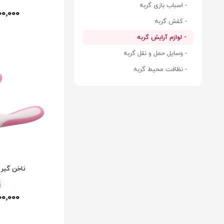
- اسباب بازی گربه
00٬000
- کفش گربه
- لوازم آرایش گربه
- وسایل حمل و نقل گربه
- نظافت محیط گربه
ناخن گیر 
00٬000