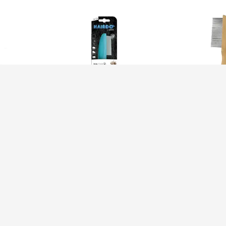
 ام پتس بامبو
برس کنه گیر ام پتس mpets flea
ol
comb
mpets bamboo
00
990٬000
9
تومان
تومان