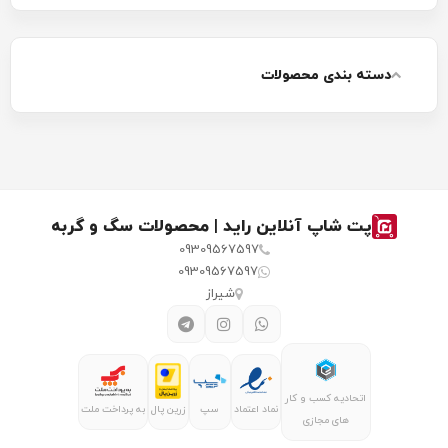
مانع از بروز مشکلاتی مثل انسداد روده می‌شود.
دسته بندی محصولات
پت شاپ آنلاین راید | محصولات سگ و گربه
09309567597
09309567597
شیراز
اتحادیه کسب و کار
نماد اعتماد
سپ
زرین پال
به پرداخت ملت
های مجازی