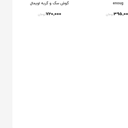
enoug
گوش سگ و گربه اویمال
720٬000
395٬00
تومان
تومان