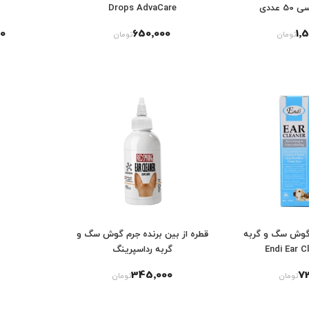
 عددی
Drops AdvaCare
0
650٬000
1٬
تومان
تومان
 گوش سگ و گربه
قطره از بین برنده جرم گوش سگ و
گربه رداسپرینگ
345٬000
7
تومان
تومان