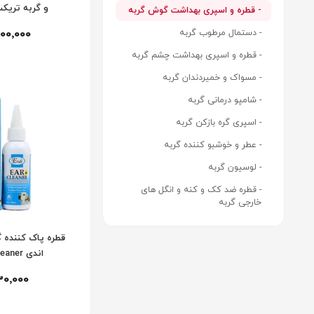
و گربه تریکسی 50
- قطره و اسپری بهداشت گوش گربه
- دستمال مرطوب گربه
500٬000
- قطره و اسپری بهداشت چشم گربه
- مسواک و خمیردندان گربه
- شامپو درمانی گربه
- اسپری گره بازکن گربه
- عطر و خوشبو کننده گربه
- لوسیون گربه
- قطره ضد کک و کنه و انگل های
خارجی گربه
قطره پاک کننده
اندی Endi Ear Cleaner
30٬000