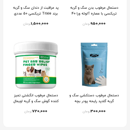
دستمال مرطوب بدن سگ و گربه
پد مراقبت از دندان سگ و گربه
تریکسی با عصاره آلوئه ورا 40
برند Trixie تریکسی 50 عددی
عددی
1٬500٬000
950٬000
تومان
تومان
دستمال مرطوب دستکشی سگ و
دستمال مرطوب انگشتی تمیز
گربه گلدپد رایحه پودر بچه
کننده گوش سگ و گربه اویمال
720٬000
300٬000
تومان
تومان