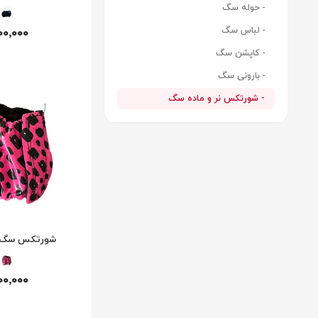
- حوله سگ
- لباس سگ
00٬000
- کاپشن سگ
- بارونی سگ
- شورتکس نر و ماده سگ
شورتکس سگ نر
00٬000