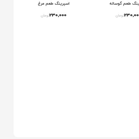
ینگ طعم گوساله
اسپرینگ طعم مرغ
230٬000
230٬00
تومان
تومان