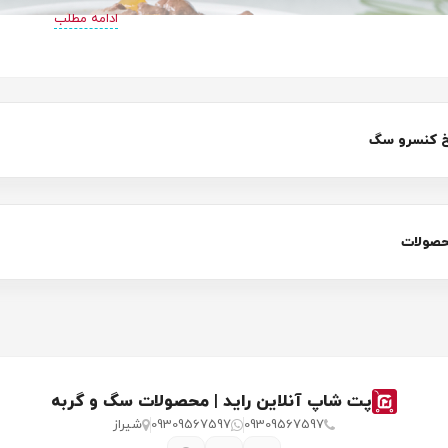
ادامه مطلب
 کنسرو سگ
حصولات
 سگ چیست؟
پت شاپ آنلاین راید | محصولات سگ و گربه
گ‌ها یک گزینه محبوب برای ارائه تغذیه کامل است. این نوع غذا اغلب به عن
09309567597
09309567597
شیراز
رو سگ، انگیزه کافی برای خرید به دست آورید. یادتان باشد که این غذا