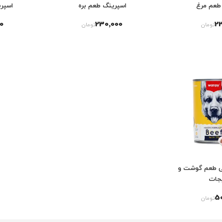
طعم مرغ
اسپرینگ طعم بره
اسپر
0
230٬000
2
تومان
تومان
ی طعم گوشت و
جات
5
تومان