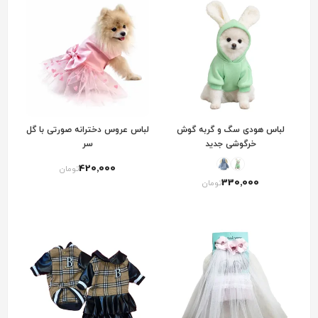
لباس هودی سگ و گربه گوش
لباس عروس دخترانه صورتی با گل
خرگوشی جدید
سر
420٬000
تومان
330٬000
تومان