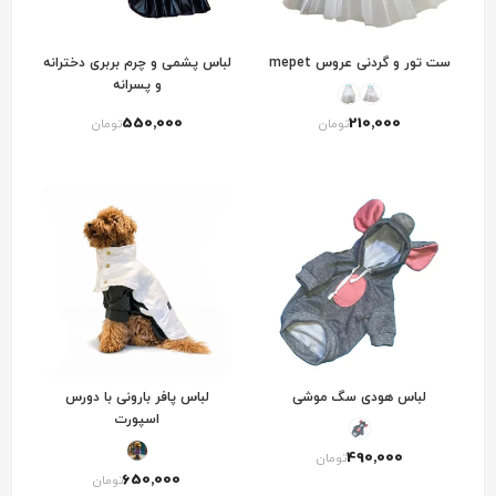
ست تور و گردنی عروس mepet
لباس پشمی و چرم بربری دخترانه
و پسرانه
550٬000
210٬000
تومان
تومان
لباس هودی سگ موشی
لباس پافر بارونی با دورس
اسپورت
490٬000
تومان
650٬000
تومان