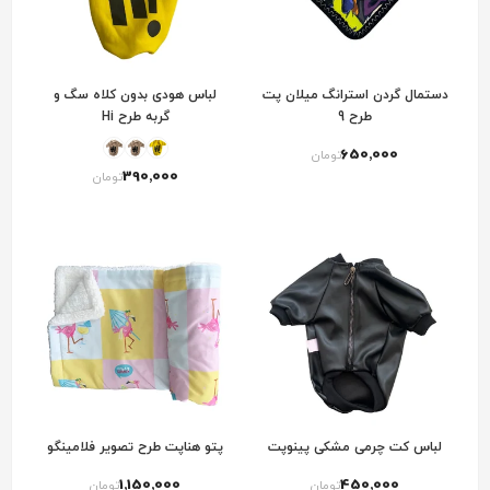
دستمال گردن استرانگ میلان پت
لباس هودی بدون کلاه سگ و
طرح 9
گربه طرح Hi
650٬000
تومان
390٬000
تومان
لباس کت چرمی مشکی پینوپت
پتو هناپت طرح تصویر فلامینگو
1٬150٬000
450٬000
تومان
تومان