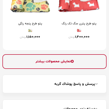
پتو طرح پترن سگ تک رنگ
پتو طرح پنجه رنگی
1٬150٬000
1٬400٬000
تومان
تومان
نمایش محصولات بیشتر
پرسش و پاسخ پوشاک گربه
دسته بندی محصولات