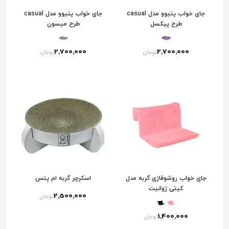
جای خواب پتیوو مدل casual
جای خواب پتیوو مدل casual
طرح پیکسل
طرح میسون
2٬700٬000
2٬700٬000
تومان
تومان
جای خواب روشوفاژی گربه مدل
اسکرچر گربه ام پتس
کیتی ژوانیت
2٬500٬000
تومان
1٬400٬000
تومان