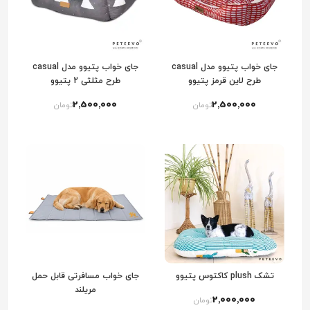
جای خواب پتیوو مدل casual
جای خواب پتیوو مدل casual
طرح لاین قرمز پتیوو
طرح مثلثی 2 پتیوو
2٬500٬000
2٬500٬000
تومان
تومان
تشک plush کاکتوس پتیوو
جای خواب مسافرتی قابل حمل
مریلند
2٬000٬000
تومان