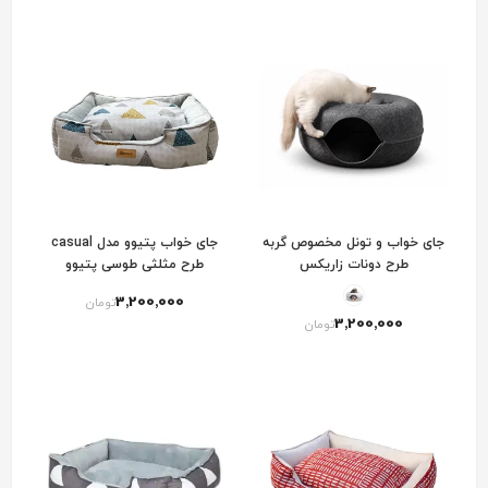
جای خواب و تونل مخصوص گربه
جای خواب پتیوو مدل casual
طرح دونات زاریکس
طرح مثلثی طوسی پتیوو
3٬200٬000
تومان
3٬200٬000
تومان