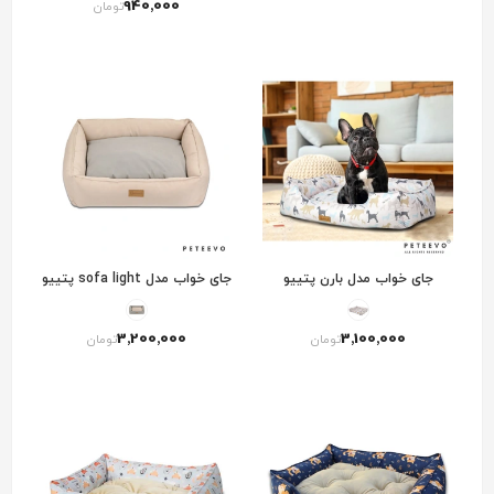
940٬000
تومان
جای خواب مدل بارن پتییو
جای خواب مدل sofa light پتییو
3٬200٬000
3٬100٬000
تومان
تومان