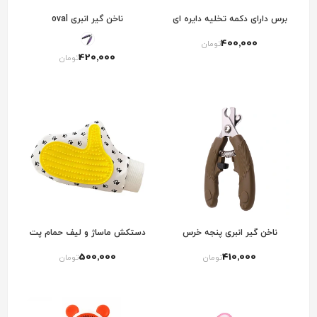
برس دارای دکمه تخلیه دایره ای
ناخن گیر انبری oval
400٬000
تومان
420٬000
تومان
ناخن گیر انبری پنجه خرس
دستکش ماساژ و لیف حمام پت
500٬000
410٬000
تومان
تومان