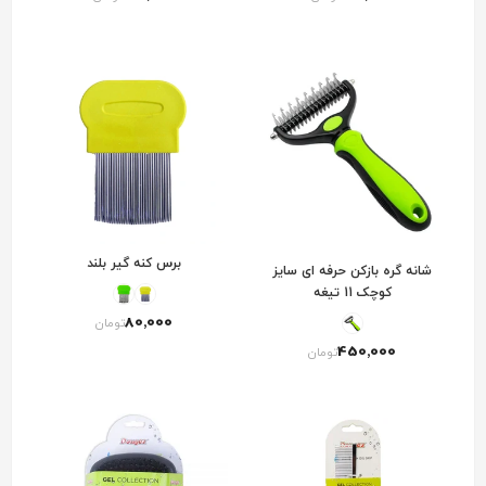
برس کنه گیر بلند
شانه گره بازکن حرفه ای سایز
کوچک 11 تیغه
80٬000
تومان
450٬000
تومان