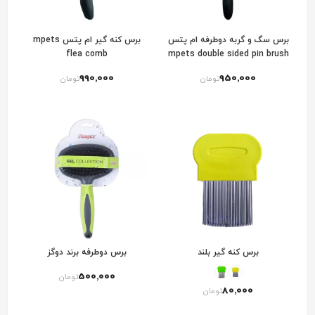
برس سگ و گربه دوطرفه ام پتس
برس کنه گیر ام پتس mpets
flea comb
mpets double sided pin brush
990٬000
950٬000
تومان
تومان
برس کنه گیر بلند
برس دوطرفه برند دوگز
500٬000
تومان
80٬000
تومان