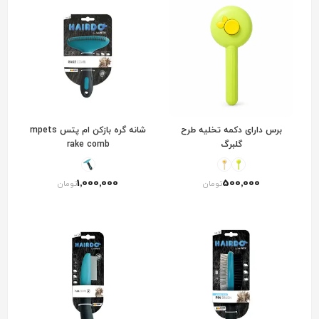
برس دارای دکمه تخلیه طرح
شانه گره بازکن ام پتس mpets
گلبرگ
rake comb
1٬000٬000
500٬000
تومان
تومان