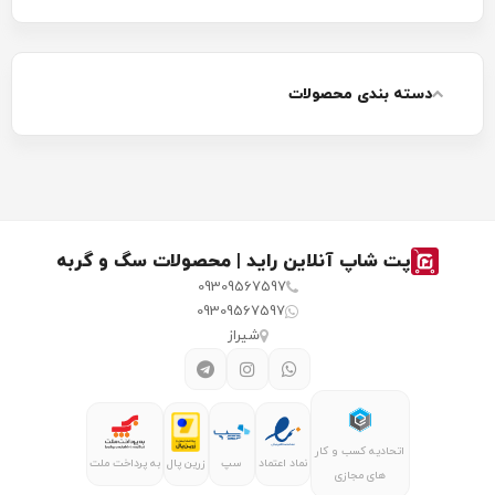
قلاده سگ چه کاربردی دارد؟
دسته بندی محصولات
قلاده سگ (یا گردنبند سگ) یک وسیله بسیار مهم و کاربردی
برای مراقبت از سگ شما و مدیریت و راهنمایی او در مکان‌های
عمومی یا در طول سفر است. قلاده در انواع مختلفی تولید
می‌شود که رایج‌ترین آن قلاده گردنی است. این نوع قلاده دور
پت شاپ آنلاین راید | محصولات سگ و گربه
گردن سگ قرار می‌گیرد و توسط لیش کنترل می‌شود. این
09309567597
اکسسوری مهم برای سگ یا سایر حیوانات خانگی خانگی، به شما
09309567597
امکان می‌دهند که بتوانید ایمنی، تسلط بیشتر روی حیوان
شیراز
خانگی ایجاد می‌کند. برخی از کاربردهای قلاده سگ عبارتند از:
کنترل سگ: قلاده به شما امکان می‌دهد تا سگ خود را در
مکان‌های عمومی کنترل کنید. با استفاده از قلاده و تمرین
اتحادیه کسب و کار
مناسب، می‌توانید سگتان را در مواجهه با رویدادهای مختلف،
نماد اعتماد
سپ
زرین پال
به پرداخت ملت
های مجازی
محرک ها و در زمان‌های نیاز، تحت کنترل داشته باشید.