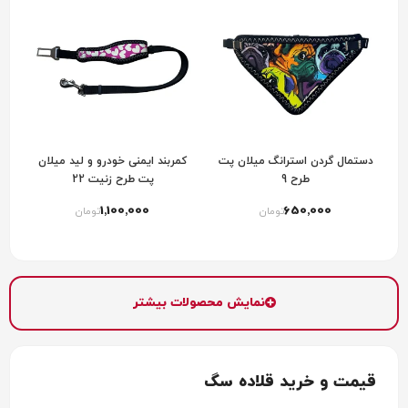
دستمال گردن استرانگ میلان پت
کمربند ایمنی خودرو و لید میلان
طرح 9
پت طرح زنیت 22
1٬100٬000
650٬000
تومان
تومان
نمایش محصولات بیشتر
قیمت و خرید قلاده سگ