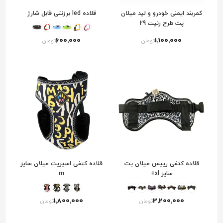
کمربند ایمنی خودرو و لید میلان
قلاده led برزنتی قابل شارژ
پت طرح زنیت 29
600٬000
1٬100٬000
تومان
تومان
قلاده کتفی ریپس میلان پت
قلاده کتفی اسپریت میلان سایز
سایز xl+
m
1٬800٬000
3٬200٬000
تومان
تومان