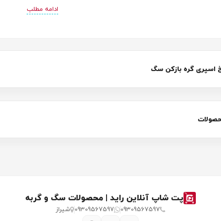
ادامه مطلب
ریم هر چیزی که باید از اسپری گره باز کن سگ بدانید بدانید را بررسی کنی
د.
اسپری گره بازکن سگ
حصولات
پت شاپ آنلاین راید | محصولات سگ و گربه
09309567597
09309567597
شیراز