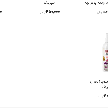
ا رایحه پودر بچه
اسپرینگ
0
450٬000
1٬
تومان
تومان
یدی آنجلا رد
ینگ
4
تومان