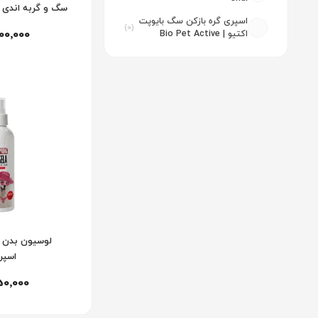
سگ و گربه اندی ب
اسپری گره بازکن سگ بایوپت
(0)
200٬000
اکتیو | Bio Pet Active
لوسیون بدن ل
اسپر
50٬000