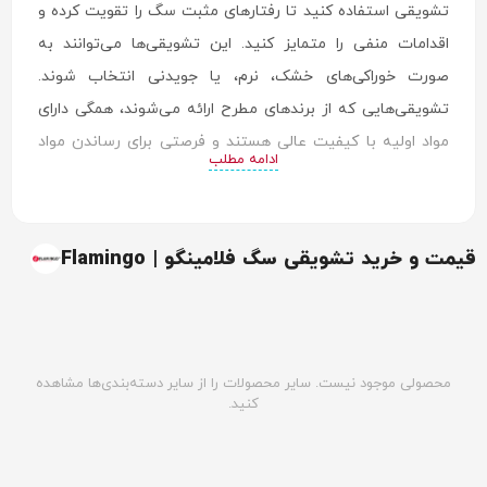
تشویقی استفاده کنید تا رفتارهای مثبت سگ را تقویت کرده و
اقدامات منفی را متمایز کنید. این تشویقی‌ها می‌توانند به
صورت خوراکی‌های خشک، نرم، یا جویدنی انتخاب شوند.
تشویقی‌هایی که از برندهای مطرح ارائه می‌شوند، همگی دارای
مواد اولیه با کیفیت عالی هستند و فرصتی برای رساندن مواد
ادامه مطلب
مغذی به بدن سگ را فراهم می‌کنند. این تشویقی‌ها با داشتن
طعم و عطر جذاب، بهترین و خوشحال کننده‌ترین خوراکی
مخصوص سگ‌ها محسوب می‌شوند. پس برای تشویق و آموزش
قیمت و خرید تشویقی سگ فلامینگو | Flamingo
سگ حتما آن را انتخاب کنید.
مزایای خرید تشویقی سگ
شما برای این که انگیزه بیشتری در خرید تشویقی داشته باشید،
محصولی موجود نیست. سایر محصولات را از سایر دسته‌بندی‌ها مشاهده
باید از مزایای خرید تشویقی اطلاعات کسب کنید. به همین دلیل
کنید.
در اینجا مزایای تشویقی‌های خوشمزه مخصوص سگ را بررسی
می‌کنیم.