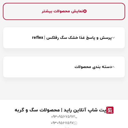
قیمت و خرید غذا خشک سگ
نمایش محصولات بیشتر
بالغ رفلکس پلاس نژاد
قیمت و خرید غذای خشک
متوسط و بزرگ طعم بره و
سگ عقیم نژاد متوسط و
برنج 3 کیلوگرم
بزرگ رفلکس پلاس بره و
پرسش و پاسخ غذا خشک سگ رفلکس | reflex
برنج
دسته بندی محصولات
قیمت و خرید غذای خشک
قیمت و خرید غذای سگ
سگ پاپی گوشت و برنج
مسن سنیور باطعم بره و برنج
رفلکس
رفلکس پلاس
پت شاپ آنلاین راید | محصولات سگ و گربه
09309567597
09309567597
قیمت و خرید غذای خشک