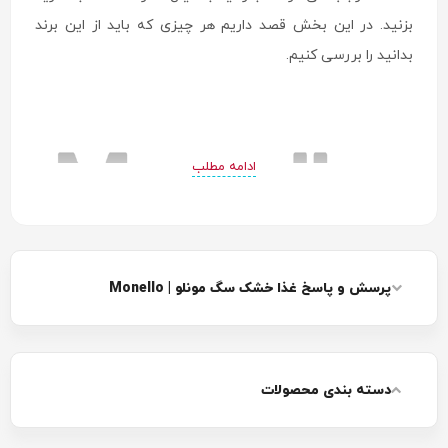
بزنید. در این بخش قصد داریم هر چیزی که باید از این برند
بدانید را بررسی کنیم.
ادامه مطلب
پرسش و پاسخ غذا خشک سگ مونلو | Monello
برند غذا خشک سگ مونلو
مونلو که با نام لاتین Monello شناخته می‌شود، یکی از بهترین
گزینه‌هایی است که می‌توانید برای تغذیه سگ انتخاب کنید.
دسته بندی محصولات
این برند با کیفیت محصولی از شرکت Nutrire است که در سال
2001 تاسیس شد. جالب است بدانید که مونلو از همان