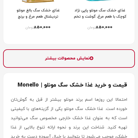
غذای خشک سگ مونلو پاپی نژاد
غذای خشک سگ بالغ مونلو
کوچک با طعم مرغ، گوشت و تخم
تردیشنال طعم مرغ و برنج
مرغ monello
Monello Traditional Chicken &
850٬000
850٬000
تومان
تومان
Rice
نمایش محصولات بیشتر
قیمت و خرید غذا خشک سگ مونلو | Monello
احتمالا این روزها اسم برند مونلو بیشتر از قبل به گوش‌تان
خورده است. غذا خشک سگ مونلو یکی از گزینه‌های با کیفیتی
است که به عنوان غذا خشک خارجی مخصوص سگ می‌توانید
تهیه کنید. شناخت این برند و نحوه ارائه تنوع بالایی از غذا
خشک، موجب می‌شود تا بتوانید با خیال آسوده دست به خرید