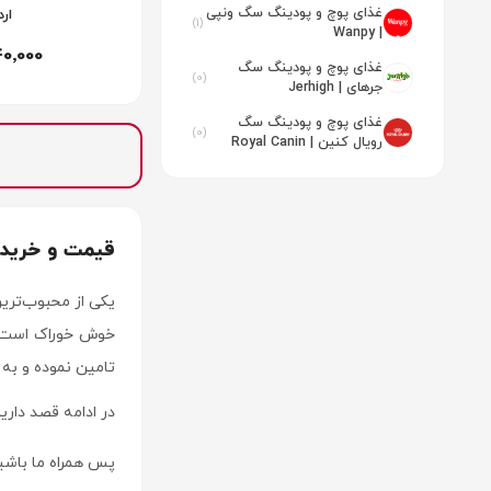
غذای پوچ و پودینگ سگ ونپی
ار
(1)
| Wanpy
40٬000
غذای پوچ و پودینگ سگ
(0)
جرهای | Jerhigh
غذای پوچ و پودینگ سگ
(0)
رویال کنین | Royal Canin
قیمت و خرید غذ
یکی از محبوب‌تری
خوش خوراک است. ش
تامین نموده و به 
در ادامه قصد دار
پس همراه ما باشی