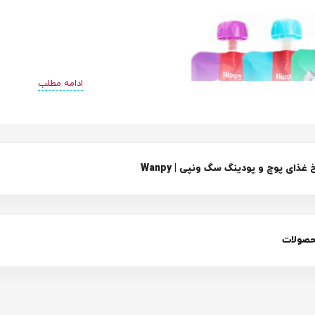
ادامه مطلب
ای پوچ و پودینگ سگ ونپی | Wanpy
پودینگ سگ چیست؟
حصولات
 سگ یا همان غذای تر، یکی از غذاهای مورد علاقه برای سگ‌ها است. شما میت
رای پت دلبندتان فراهم کنید. این غذاها تقریباً کامل است و شما میتوانید ب
ت، مواد معدنی، ویتامین‌ها و مواد مغذی، همگی برای پت و سلامت سگ‌ه