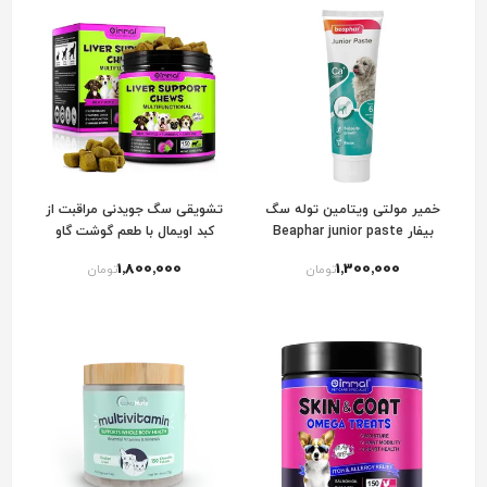
خمیر مولتی ویتامین توله سگ
تشویقی سگ جویدنی مراقبت از
بیفار Beaphar junior paste
کبد اویمال با طعم گوشت گاو
Oimmal Liver Support Dog
1٬800٬000
1٬300٬000
تومان
تومان
Chews with Beef