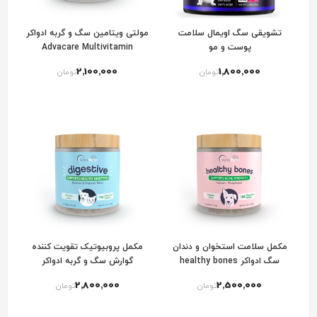
تشویقی سگ اویمال سلامت
مولتی ویتامین سگ و گربه ادواکر
پوست و مو
Advacare Multivitamin
Tablets
2٬100٬000
1٬800٬000
تومان
تومان
مکمل سلامت استخوان و دندان
مکمل پروبیوتیک تقویت کننده
سگ ادواکر healthy bones
گوارش سگ و گربه ادواکر
advacare digestive
advacare
2٬800٬000
2٬500٬000
تومان
تومان