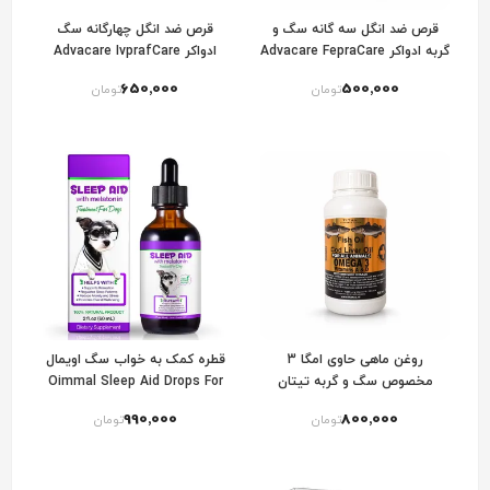
قرص ضد انگل سه گانه سگ و
قرص ضد انگل چهارگانه سگ
گربه ادواکر Advacare FepraCare
ادواکر Advacare IvprafCare
650٬000
500٬000
تومان
تومان
روغن ماهی حاوی امگا 3
قطره کمک به خواب سگ اویمال
مخصوص سگ و گربه تیتان
Oimmal Sleep Aid Drops For
Dogs
990٬000
800٬000
تومان
تومان