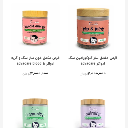
قرص مفصل ساز گلوکوزامین سگ
قرص مکمل خون ساز سگ و گربه
ادواکر advacare
ادواکر advacare blood &
energy
3٬000٬000
3٬000٬000
تومان
تومان