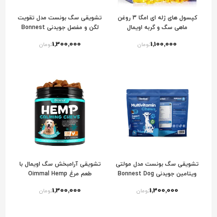
کپسول های ژله ای امگا 3 روغن
تشویقی سگ بونست مدل تقویت
ماهی سگ و گربه اویمال
لگن و مفصل جویدنی Bonnest
Dog Hip & Joint Chews
1٬300٬000
1٬100٬000
تومان
تومان
تشویقی سگ بونست مدل مولتی
تشویقی آرامبخش سگ اویمال با
ویتامین جویدنی Bonnest Dog
طعم مرغ Oimmal Hemp
Calming Dog Chews With
Multivitamin Chews
1٬300٬000
1٬300٬000
تومان
تومان
Chicken Flavor