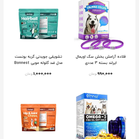
قلاده آرامش بخش سگ اویمال
تشویقی جویدنی گربه بونست
ایرلند بسته 3 عددی
مدل ضد گلوله مویی Bonnest
Cat Hairball Chews
1٬000٬000
990٬000
تومان
تومان