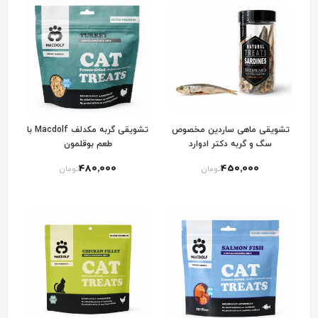
تشویقی ماهی ساردین مخصوص
تشویقی گربه مکدلف Macdolf با
سگ و گربه دکتر ادوارد
طعم بوقلمون
480٬000
450٬000
تومان
تومان