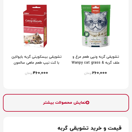
تشویقی گربه ونپی طعم مرغ و
تشویقی بیسکویتی گربه بایولاین
علف گربه Wanpy cat grass &
با کت نیپ طعم ماهی سالمون
chicken
460٬000
260٬000
تومان
تومان
نمایش محصولات بیشتر
قیمت و خرید تشویقی گربه