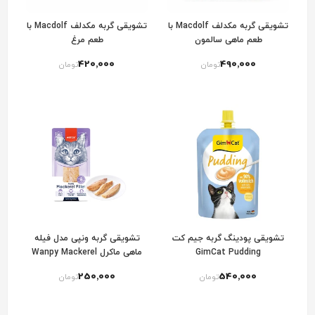
تشویقی گربه مکدلف Macdolf با
تشویقی گربه مکدلف Macdolf با
طعم ماهی سالمون
طعم مرغ
420٬000
490٬000
تومان
تومان
تشویقی پودینگ گربه جیم کت
تشویقی گربه ونپی مدل فیله
GimCat Pudding
ماهی ماکرل Wanpy Mackerel
Fillet for Cats
250٬000
540٬000
تومان
تومان