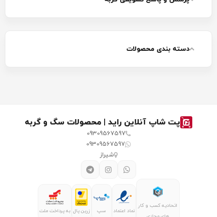
دسته بندی محصولات
پت شاپ آنلاین راید | محصولات سگ و گربه
09309567597
09309567597
تشویقی گربه چیست؟
شیراز
ابتدا بهتر است بدانید که به چه چیزی تشویقی گربه گفته
می‌شود! در واقع تشویقی‌ها خوراکی‌های کوچک و خوشمزه‌ای
هستند که برای تشویق و تایید مثبت گربه از آن استفاده
اتحادیه کسب و کار
نماد اعتماد
سپ
زرین پال
به پرداخت ملت
می‌شود. شما به کمک تشویقی گربه می‌توانید سیستم پاداش
های مجازی