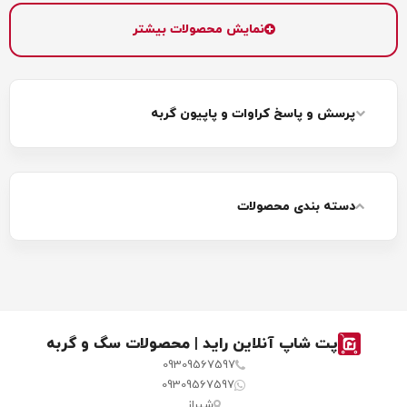
دور گردن گربه بسته می‌شود. این پاپیون‌ها ممکن است
نمایش محصولات بیشتر
به‌صورت مستقل یا همراه با قلاده عرضه شوند و از پارچه، چرم یا
سایر مواد نرم ساخته می‌شوند. طرح‌ها و رنگ‌های متنوعی دارند
و در بسیاری از مواقع به‌همراه زنگوله یا محل قرارگیری تگ طراحی
پرسش و پاسخ کراوات و پاپیون گربه
می‌شوند. نصب آن‌ها نیز بسیار ساده و سریع است.
کراوات گربه چیست؟
دسته بندی محصولات
کراوات گربه یک آیتم تزئینی جذاب برای گربه‌ها است که بیشتر
در موقعیت‌های خاص مانند جشن‌ها، مهمانی‌ها، تولد یا عکاسی
کاربرد دارد. این کراوات‌ها از پارچه‌های خوش‌فرم تولید می‌شوند و
معمولاً به‌خوبی روی گردن گربه می‌نشینند. ظاهر کلاسیک و
دوست‌داشتنی گربه با کراوات می‌تواند دل هر بیننده‌ای را ببرد.
پت شاپ آنلاین راید | محصولات سگ و گربه
البته هنگام خرید کراوات باید به راحتی و اندازه مناسب آن برای
09309567597
گربه توجه کرد.
09309567597
شیراز