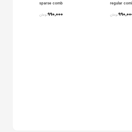
sparse comb
regular com
990٬000
990٬00
تومان
تومان