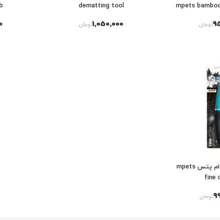
b
dematting tool
mpets bamboo
0
1٬050٬000
9
تومان
تومان
شانه گره بازکن ام پتس mpets
fine
9
تومان