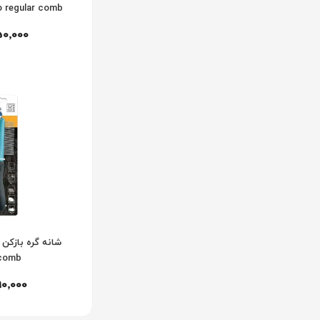
 regular comb
50٬000
 comb
90٬000