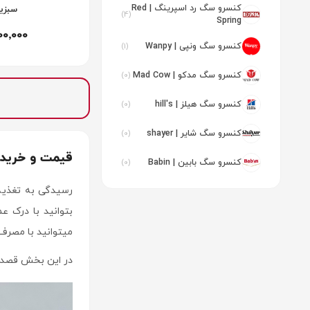
کنسرو سگ رد اسپرینگ | Red
سبزی
(4)
Spring
00٬000
کنسرو سگ ونپی | Wanpy
(1)
کنسرو سگ مدکو | Mad Cow
(0)
کنسرو سگ هیلز | hill's
(0)
کنسرو سگ شایر | shayer
(0)
قیمت و خرید کن
کنسرو سگ بابین | Babin
(0)
رسیدگی به تغذیه
بتوانید با درک 
میتوانید با مصرف
در این بخش قصد دا