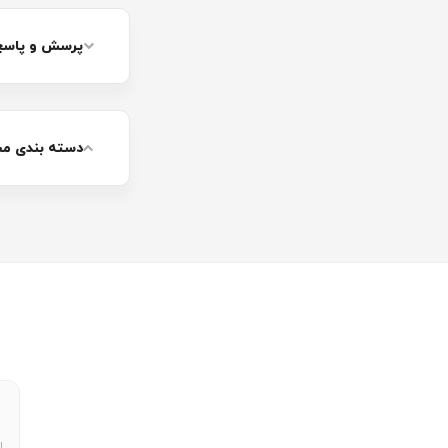
متفاوت است. چرا 
عدم نیاز به مراقب
پرسش و پاسخ
دسته بندی م
ا