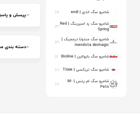
شامپو سگ اندی | endi
(9)
پرسش و پاسخ شا
شامپو سگ رد اسپرینگ | Red
(4)
Spring
شامپو سگ مندوتا درمجیک |
(3)
mendota dermagic
دسته بندی م
شامپو سگ بایولاین | Bioline
(1)
شامپو سگ تریکسی | Trixie
(0)
شامپو سگ ام پتس | M-
(0)
Pets