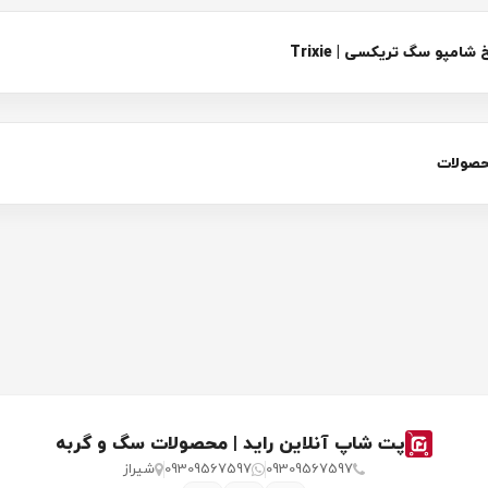
مپو سگ تریکسی | Trixie
حصولات
پت شاپ آنلاین راید | محصولات سگ و گربه
09309567597
09309567597
شیراز