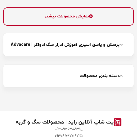
قبل از هرچیزی باید بدانید کاربرد قطره آموزش ادرار سگ
چیست؟ دقیقا قطره آموزش ادرار سگ به چه کاری می‌آید؟
نمایش محصولات بیشتر
یکی از ابزارهای عالی برای آموزش
Dog Training Pee Drops
جای دستشویی به سگ ها است. این قطره‌ها معمولا در
دسته بندی محصولات آموزشی برای سگ‌ها قرار می‌گیرند.
پرسش و پاسخ اسپری آموزش ادرار سگ ادواکر | Advacare
آموزش محل انجم ادرار به سگ‌ها، کار نسبتا پیچیده‌ای است
و باید با کمک قطره آموزش ادرار سگ و اصول اولیه این کار
انجام شود.
دسته بندی محصولات
پت شاپ آنلاین راید | محصولات سگ و گربه
09309567597
09309567597