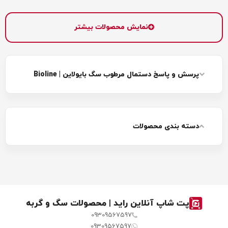
دستمال‌ها معمولاً به صورت دستمال‌های یک‌بار مصرف بوده و
دارای مواد شوینده و مرطوب‌کننده مناسب با شرایط سگ هستند.
نمایش محصولات بیشتر
دستمال مرطوب سگ به تمیزی و تازگی بدن سگ‌ها کمک
می‌کنند. این محصولات عمدتاً در بسته‌بندی‌های مختلف با ابعاد
و حجم‌های متنوع قابل تهیه است. شما به راحتی می‌توانید از
پرسش و پاسخ دستمال مرطوب سگ بایولاین | Bioline
دستمال مرطوب سگ به عنوان یک جایگزین موثر برای شستشو
استفاده نمایید. دستمال مرطوب سگ می‌تواند بوی نامطبوع
بدن سگ‌ها را عوض کند و به تمیزی پوست آن‌ها کمک کند.
دسته بندی محصولات
استفاده از دستمال مرطوب در شرایطی که آب در دسترس‌تان
نباشد، یک گزینه عالی است که امکان نظافت و تمیزی دست و
پا یا دهان سگ را فراهم می‌کند.
پت شاپ آنلاین راید | محصولات سگ و گربه
09309567597
09309567597