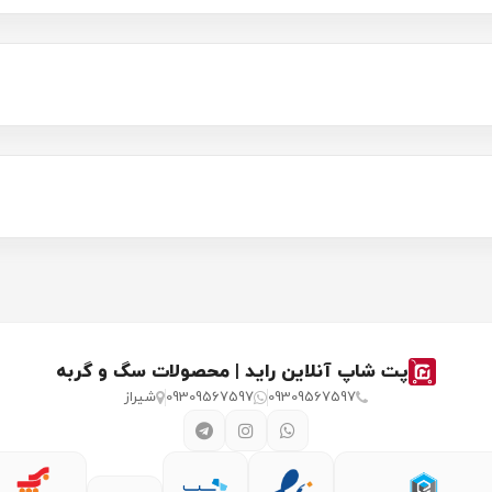
پت شاپ آنلاین راید | محصولات سگ و گربه
09309567597
09309567597
شیراز