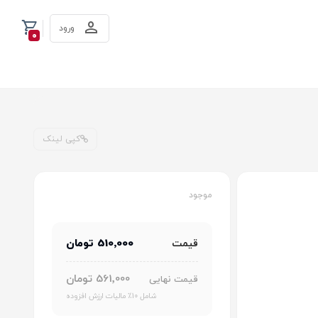
ورود
0
کپی لینک
موجود
510٬000 تومان
قیمت
561٬000 تومان
قیمت نهایی
شامل 10٪ مالیات ارزش افزوده