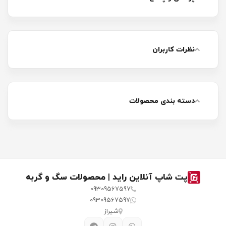
نظرات کاربران
دسته بندی محصولات
پت شاپ آنلاین راید | محصولات سگ و گربه
09309567597
09309567597
شیراز