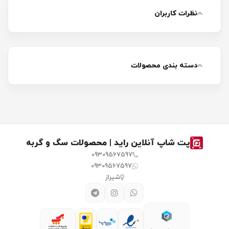
نظرات کاربران
دسته بندی محصولات
پت شاپ آنلاین راید | محصولات سگ و گربه
09309567597
09309567597
شیراز