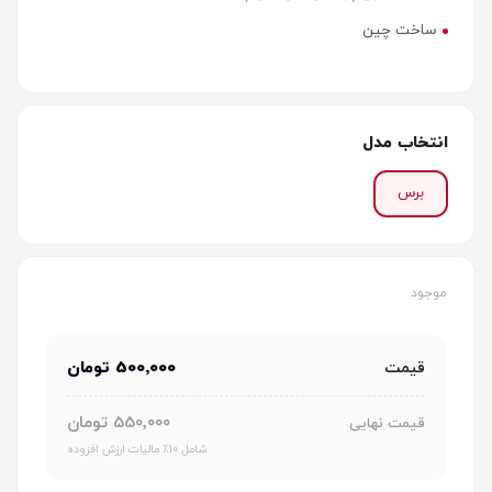
ساخت چین
انتخاب مدل
برس
موجود
500٬000 تومان
قیمت
550٬000 تومان
قیمت نهایی
شامل 10٪ مالیات ارزش افزوده