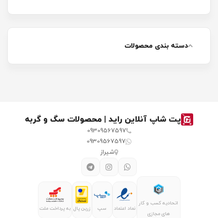
دسته بندی محصولات
پت شاپ آنلاین راید | محصولات سگ و گربه
09309567597
09309567597
شیراز
اتحادیه کسب و کار
نماد اعتماد
سپ
زرین پال
به پرداخت ملت
های مجازی