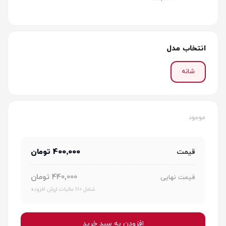
انتخاب مدل
شانه
موجود
400٬000 تومان
قیمت
440٬000 تومان
قیمت نهایی
شامل 10٪ مالیات ارزش افزوده
افزودن به سبد خرید