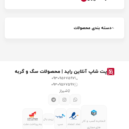
دسته بندی محصولات
پت شاپ آنلاین راید | محصولات سگ و گربه
09309567597
09309567597
شیراز
زرین پال
اتحادیه کسب و کار
نماد اعتماد
سپ
به پرداخت ملت
های مجازی