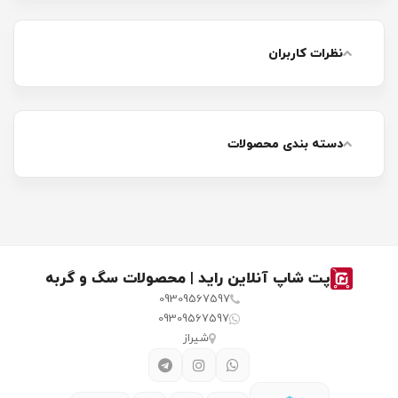
نظرات کاربران
دسته بندی محصولات
پت شاپ آنلاین راید | محصولات سگ و گربه
09309567597
09309567597
شیراز