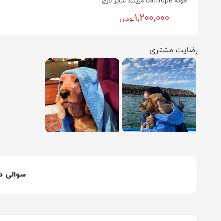
حوله bathrope مریلند سایز لارج
1٬200٬000
تومان
رضایت مشتری
سوالی د