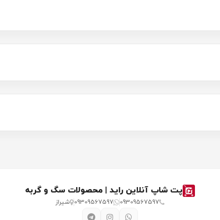
پت شاپ آنلاین راید | محصولات سگ و گربه
09309567597
09309567597
شیراز