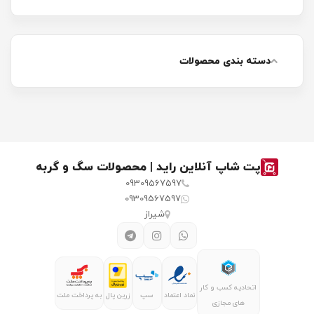
دسته بندی محصولات
پت شاپ آنلاین راید | محصولات سگ و گربه
09309567597
09309567597
شیراز
اتحادیه کسب و کار
نماد اعتماد
سپ
زرین پال
به پرداخت ملت
های مجازی