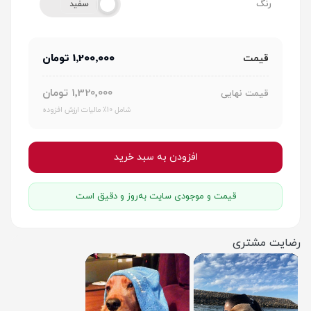
رنگ
سفید
1٬200٬000 تومان
قیمت
1٬320٬000 تومان
قیمت نهایی
شامل 10٪ مالیات ارزش افزوده
افزودن به سبد خرید
قیمت و موجودی سایت به‌روز و دقیق است
رضایت مشتری