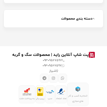
دسته بندی محصولات
پت شاپ آنلاین راید | محصولات سگ و گربه
09309567597
09309567597
شیراز
اتحادیه کسب و کار
نماد اعتماد
سپ
زرین پال
به پرداخت ملت
های مجازی