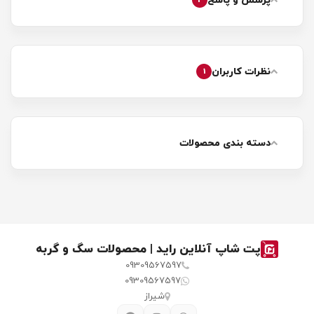
پرسش و پاسخ
2
نظرات کاربران
1
دسته بندی محصولات
پت شاپ آنلاین راید | محصولات سگ و گربه
09309567597
09309567597
شیراز