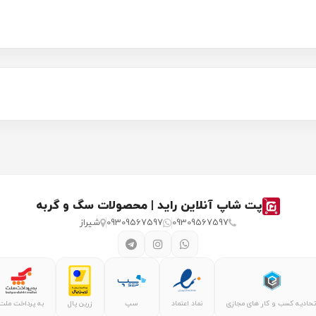
پت شاپ آنلاین راید | محصولات سگ و گربه
09309567597
09309567597
شیراز
تحادیه کسب و کار های مجازی
نماد اعتماد
سپ
زرین پال
به پرداخت ملت