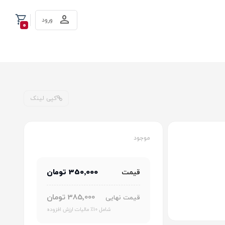
ورود
0
کپی لینک
موجود
350٬000 تومان
قیمت
385٬000 تومان
قیمت نهایی
شامل 10٪ مالیات ارزش افزوده