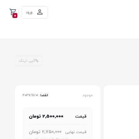
ورود
0
کپی لینک
موجود
انقضا:
2027/11/01
2٬500٬000 تومان
قیمت
2٬750٬000 تومان
قیمت نهایی