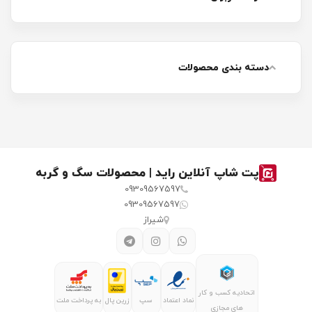
دسته بندی محصولات
پت شاپ آنلاین راید | محصولات سگ و گربه
09309567597
09309567597
شیراز
اتحادیه کسب و کار
نماد اعتماد
سپ
زرین پال
به پرداخت ملت
های مجازی