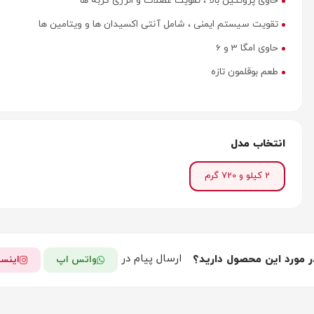
حاوی پروتئین بالا ، تقویت عضلات و انرژی گربه ها
تقویت سیستم ایمنی ، شامل آنتی اکسیدان ها و ویتامین ها
حاوی امگا 3 و 6
طعم بوقلمون تازه
انتخاب مدل
2 کیلو و 720 گرم
ارسال پیام در
ر مورد این محصول دارید؟
واتس اپ
اینست