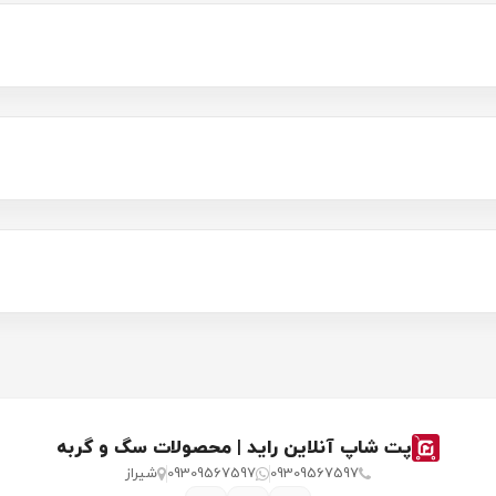
پت شاپ آنلاین راید | محصولات سگ و گربه
09309567597
09309567597
شیراز