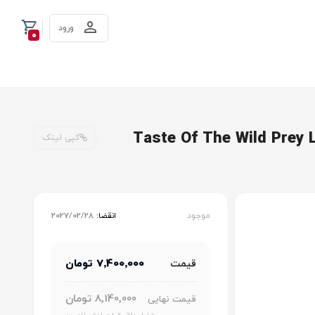
ورود
0
کپی لینک
موجود
انقضا:
2027/02/28
7٬400٬000 تومان
قیمت
8٬140٬000 تومان
قیمت نهایی