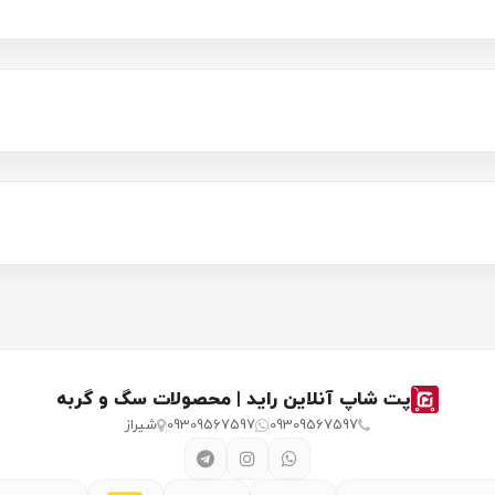
پت شاپ آنلاین راید | محصولات سگ و گربه
09309567597
09309567597
شیراز