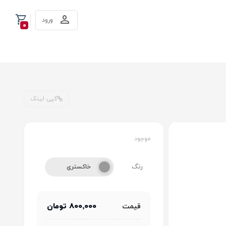
ورود
0
کپی لینک
موجود
رنگ
خاکستری
800٬000 تومان
قیمت