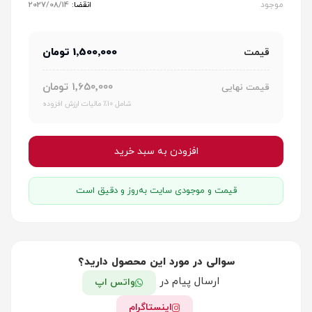
موجود
انقضا:
2027/08/14
1٬500٬000 تومان
قیمت
1٬650٬000 تومان
قیمت نهایی
شامل 10٪ مالیات ارزش افزوده
افزودن به سبد خرید
قیمت و موجودی سایت به‌روز و دقیق است
سوالی در مورد این محصول دارید؟
ارسال پیام در
واتس اپ
اینستاگرام