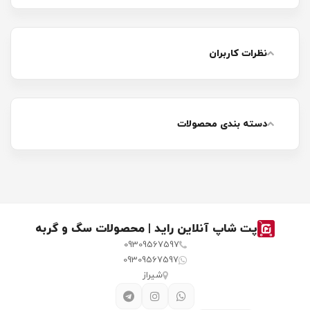
نظرات کاربران
دسته بندی محصولات
پت شاپ آنلاین راید | محصولات سگ و گربه
09309567597
09309567597
شیراز