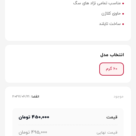
مناسب تمامی نژاد های سگ
حاوی کلاژن
ساخت تایلند
انتخاب مدل
60 گرم
موجود
انقضا:
2027/06/21
450٬000 تومان
قیمت
495٬000 تومان
قیمت نهایی