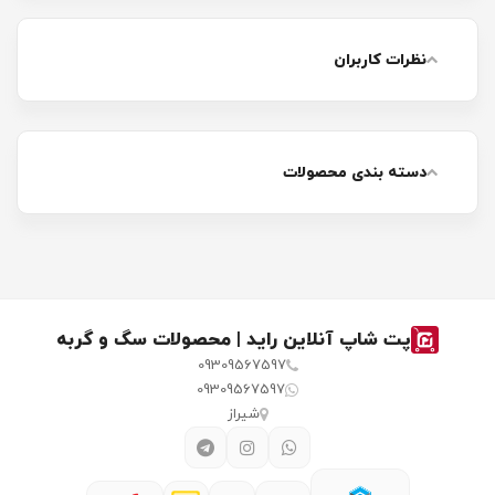
نظرات کاربران
دسته بندی محصولات
پت شاپ آنلاین راید | محصولات سگ و گربه
09309567597
09309567597
شیراز